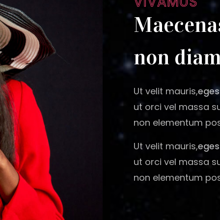
VIVAMUS
Maecenas
non dia
Ut velit mauris,
eges
ut orci vel massa s
non elementum posu
Ut velit mauris,
eges
ut orci vel massa s
non elementum posu